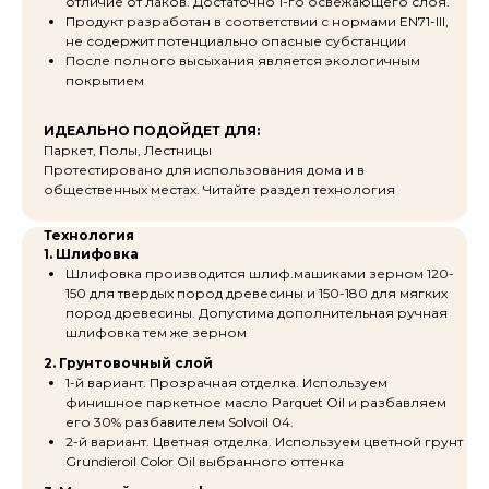
отличие от лаков. Достаточно 1-го освежающего слоя.
Продукт разработан в соответствии с нормами EN71-III,
не содержит потенциально опасные субстанции
После полного высыхания является экологичным
покрытием
ИДЕАЛЬНО ПОДОЙДЕТ ДЛЯ:
Паркет, Полы, Лестницы
Протестировано для использования дома и в
общественных местах. Читайте раздел технология
Технология
1. Шлифовка
Шлифовка производится шлиф.машиками зерном 120-
150 для твердых пород древесины и 150-180 для мягких
пород древесины. Допустима дополнительная ручная
шлифовка тем же зерном
2. Грунтовочный слой
1-й вариант. Прозрачная отделка. Используем
финишное паркетное масло Parquet Oil и разбавляем
его 30% разбавителем Solvoil 04.
2-й вариант. Цветная отделка. Используем цветной грунт
Grundieroil Color Oil выбранного оттенка