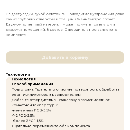
Не дает усадки, сухой остаток 1%. Подходит для устранения даже
самых глубоких отверстий и трещин. Очень быстро сохнет.
Двухкомпонентный материал. Может применятся внутри и
снаружи помещений. 8 цветов. Отвердитель поставляется в
комплекте.
Добавить в корзину
Технология
Технология
Способ применения.
Подготовка. Тщательно очистите поверхность, обработав
ее антисиликоновым растворителем.
Добавьте отвердитель в шпаклевку в зависимости от
комнатной температуры:
-менее чем 1°С 3-3,5%
-1-2 °С 2-2,5%
-более 2 °С 1-1,5%.
Тщательно перемешайте оба компонента.